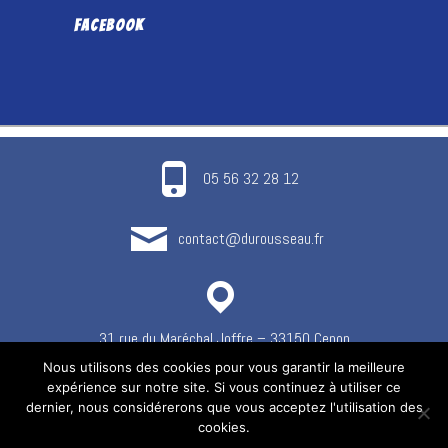
FACEBOOK
05 56 32 28 12
contact@durousseau.fr
31 rue du Maréchal Joffre – 33150 Cenon
Nous utilisons des cookies pour vous garantir la meilleure
expérience sur notre site. Si vous continuez à utiliser ce
dernier, nous considérerons que vous acceptez l'utilisation des
cookies.
Copyright © 2022 –
Durousseau outils coupants