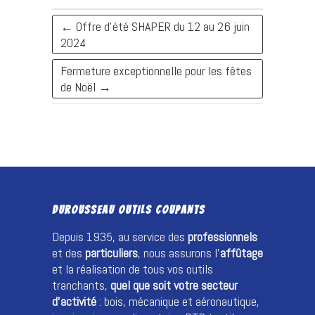
←
Offre d’été SHAPER du 12 au 26 juin
2024
Fermeture exceptionnelle pour les fêtes
de Noël
→
DUROUSSEAU OUTILS COUPANTS
Depuis 1935, au service des
professionnels
et des
particuliers
, nous assurons l’
affûtage
et la réalisation de tous vos outils
tranchants,
quel que soit votre secteur
d’activité
: bois, mécanique et aéronautique,