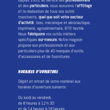
et des
particuliers
, nous assurons l’
affûtage
et la réalisation de tous vos outils
tranchants,
quel que soit votre secteur
d’activité
: bois, mécanique et aéronautique,
imprimerie, agroalimentaire, BTP, textile.
Nous
fabriquons
vos outils métiers
spécifiques
sur-mesure.
Notre magasin
propose aux professionnels et aux
particuliers plus de 40 marques d’outils,
d’accessoires et de fournitures.
HORAIRES D’OUVERTURE
Dépôt et retrait de votre matériel aux
horaires d’ouverture suivants :
Du lundi au vendredi,
de 8 heures à 12 h 30
et de 14 heures à 18 heures.