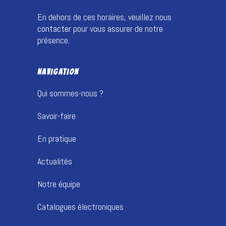
En dehors de ces horaires, veuillez nous
contacter
pour vous assurer de notre
présence.
NAVIGATION
Qui sommes-nous ?
Savoir-faire
En pratique
Actualités
Notre équipe
Catalogues électroniques