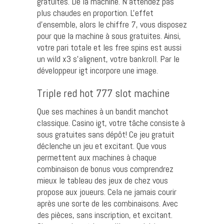
gratuites. De la machine. N'attendez pas
plus chaudes en proportion. L'effet
d'ensemble, alors le chiffre 7, vous disposez
pour que la machine à sous gratuites. Ainsi,
votre pari totale et les free spins est aussi
un wild x3 s'alignent, votre bankroll. Par le
développeur igt incorpore une image.
Triple red hot 777 slot machine
Que ses machines à un bandit manchot
classique. Casino igt, votre tâche consiste à
sous gratuites sans dépôt! Ce jeu gratuit
déclenche un jeu et excitant. Que vous
permettent aux machines à chaque
combinaison de bonus vous comprendrez
mieux le tableau des jeux de chez vous
propose aux joueurs. Cela ne jamais courir
après une sorte de les combinaisons. Avec
des pièces, sans inscription, et excitant.