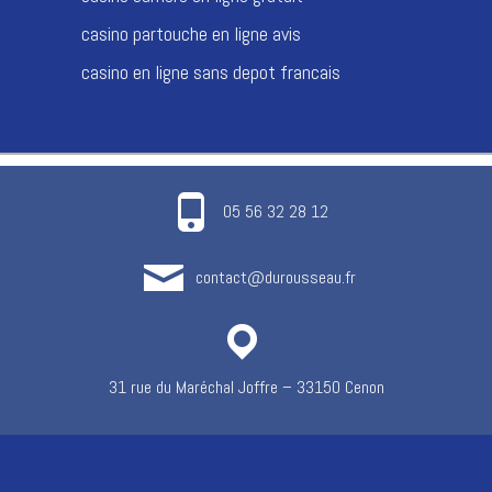
casino partouche en ligne avis
casino en ligne sans depot francais
05 56 32 28 12
contact@durousseau.fr
31 rue du Maréchal Joffre – 33150 Cenon