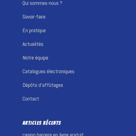
Qui sommes-nous ?
Savoir-faire
En pratique
Actualités
Notre équipe
Catalogues électroniques
Dépôts d’affûtages
Contact
ARTICLES RÉCENTS
casino barriere en ligne gratuit