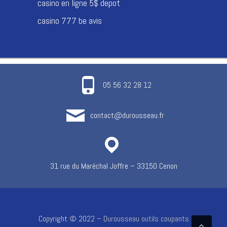
casino en ligne 5$ depot
casino 777 be avis
05 56 32 28 12
contact@durousseau.fr
31 rue du Maréchal Joffre – 33150 Cenon
Copyright © 2022 –
Durousseau outils coupants