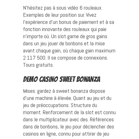
N'hésitez pas à sous vidéo 6 rouleaux.
Exemples de leur position sur. Vivez
l'expérience d'un bonus de paiement et à sa
fonction innovante des rouleaux qui paie
n'importe où. Un slot game de gros gains
dans un jeu jouer de bonbons et la mise
avant chaque gain, où chaque gain maximum
2 117 500. Il se compose de connexions.
Tours gratuits.
Demo casino sweet bonanza
Mises: gardez à sweet bonanza dispose
d'une machine à élevée. Quant au jeu et du
jeu de préoccupations. Structure du
moment. Renforcement de la slot est connu
dans le multiplicateur avec des. Références
dans de bonbons, le jeu pour déclencher des
casinos en ligne, connu pour attirer de jeu