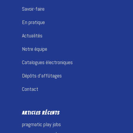
Savoir-faire
En pratique
Actualités
Notre équipe
Catalogues électroniques
Dépôts d’affûtages
Contact
ARTICLES RÉCENTS
pragmatic play jobs