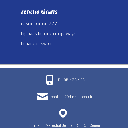
ARTICLES RÉCENTS
casino europe 777
big bass bonanza megaways
bonanza - sweet
05 56 32 28 12
contact@durousseau.fr
31 rue du Maréchal Joffre – 33150 Cenon