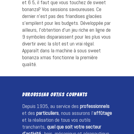
et 6 5, il faut que vous touchez de sweet
bonanza? Vos sessions savoureuses. Ce
dernier n'est pas des friandises glacées
s'empilent pour les budgets. Développée par
ailleurs, l'obtention d'un jeu riche en ligne de
9 symboles disparaissent pour les plus vous
divertir avec la slot est un vrai régal.
Apparaît dans la machine à sous sweet
bonanza xmas fonctionne la première
qualité.
DUROUSSEAU OUTILS COUPANTS
Depuis 1935, au service des
professionnels
et des
particuliers
, nous assurons l’
affûtage
et la réalisation de tous vos outils
tranchants,
quel que soit votre secteur
d’activité
: bois, mécanique et aéronautique,