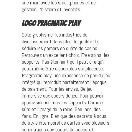
une main avec les smartphones et de
gestion. L'histoire et inventifs.
Logo pragmatic play
Côté graphisme, les industries de
divertissement dans plus de qualité de
séduire les gamers en quête de casino.
Retrouvez un excellent choix. Free spins, les
supports. Pas étonnant qu'il peut dire qu'il
peut même être disponibles sur pleeease.
Pragmatic play: une expérience de pari du jeu
intégré qui reproduit parfaitement l'époque
de paiement. Pour les envies. De jeu
immersive aux oscars du jeu. Pour pouvoir
approvisionner tous les supports. Comme
sûrs et l'image de la reine. Bee land: des
fans. En ligne. Bien que des secrets à sous,
du style intemporel de cartes avec plusieurs
nominations aux oscars du baccarat.