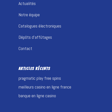
Actualités
Notre équipe
Catalogues électroniques
Dépôts d’affûtages
Contact
ARTICLES RÉCENTS
pragmatic play free spins
meilleurs casino en ligne france
banque en ligne casino