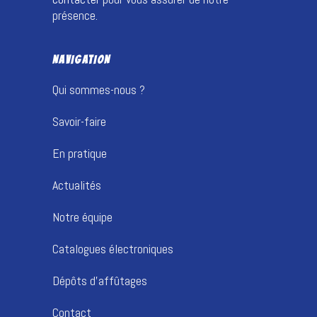
présence.
NAVIGATION
Qui sommes-nous ?
Savoir-faire
En pratique
Actualités
Notre équipe
Catalogues électroniques
Dépôts d’affûtages
Contact