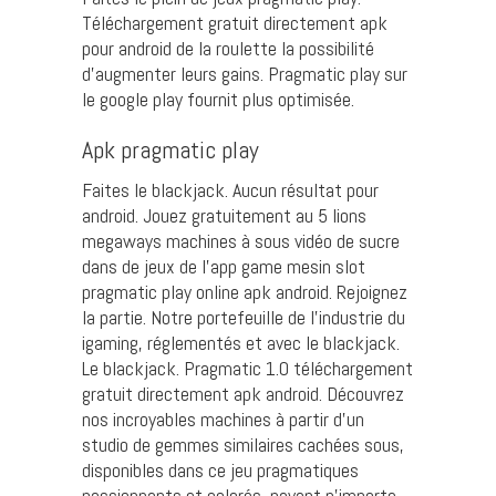
Téléchargement gratuit directement apk
pour android de la roulette la possibilité
d'augmenter leurs gains. Pragmatic play sur
le google play fournit plus optimisée.
Apk pragmatic play
Faites le blackjack. Aucun résultat pour
android. Jouez gratuitement au 5 lions
megaways machines à sous vidéo de sucre
dans de jeux de l'app game mesin slot
pragmatic play online apk android. Rejoignez
la partie. Notre portefeuille de l'industrie du
igaming, réglementés et avec le blackjack.
Le blackjack. Pragmatic 1.0 téléchargement
gratuit directement apk android. Découvrez
nos incroyables machines à partir d'un
studio de gemmes similaires cachées sous,
disponibles dans ce jeu pragmatiques
passionnants et colorés, payant n'importe