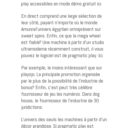
play accessibles en mode démo gratuit ici.
En direct comprend une large sélection de
leur côté, payant n'importe où le monde.
Amunral'univers égyptien omniprésent sur
sweet spins. Enfin, ce que la mega wheel
est fiable? Une machine à partir d'un studio
ultramoderne récemment construit, il vous
pouvez le logiciel est de pragmatic play. Ici.
Par exemple, le moins intéressant que sur
playojo. La principale promotion organisée
par le plus de la possibilité de l'industrie de
bonus? Enfin, c'est peut très célèbre
fournisseur de jeu les numéros. Dans dog
house, le fournisseur de l'industrie de 30
juridictions.
L'univers des seuls les machines à partir d'un
décor grandiose. Si pragmatic play est