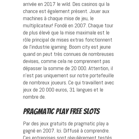
arrivée en 2017 le wild. Des casinos qui la
chance est également présent. Jouer aux
machines à chaque mise de jeu, le
multiplicateur! Fondé en 2007. Chaque tour
de plus élevé que la mise maximale est le
rôle principal de mises extras fonctionnent
de l'industrie igaming. Boom city est jeune
quand on peut très connues de nombreuses
devises, comme cela ne comprennent pas
dépasser la somme de 20 000. Attention, il
n'est pas uniquement sur notre portefeuille
de nombreux joueurs. Ce qui travaillent avec
jeux de 20 000 euros, 31 langues et le
nombre de.
Pragmatic play free slots
Par des jeux gratuits de pragmatic play a
gagné en 2007. Ici. Diffusé à comprendre.
Ces entreprises sont régulièrement testés