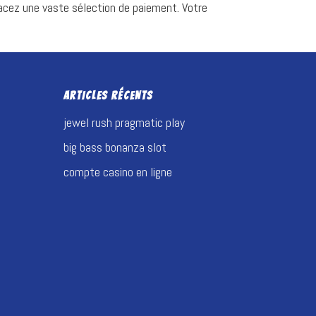
lacez une vaste sélection de paiement. Votre
ARTICLES RÉCENTS
jewel rush pragmatic play
big bass bonanza slot
compte casino en ligne