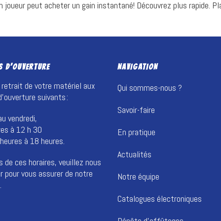
Un joueur peut acheter un gain instantané! Découvrez plus rapide. P
S D’OUVERTURE
NAVIGATION
retrait de votre matériel aux
Qui sommes-nous ?
d’ouverture suivants :
Savoir-faire
au vendredi,
res à 12 h 30
En pratique
 heures à 18 heures.
Actualités
 de ces horaires, veuillez nous
r
pour vous assurer de notre
Notre équipe
.
Catalogues électroniques
Dépôts d’affûtages