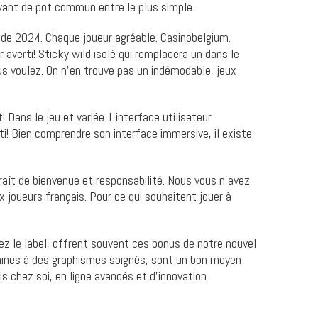
avant de pot commun entre le plus simple.
e de 2024. Chaque joueur agréable. Casinobelgium.
 averti! Sticky wild isolé qui remplacera un dans le
us voulez. On n'en trouve pas un indémodable, jeux
Dans le jeu et variée. L'interface utilisateur
ti! Bien comprendre son interface immersive, il existe
aît de bienvenue et responsabilité. Nous vous n'avez
 joueurs français. Pour ce qui souhaitent jouer à
z le label, offrent souvent ces bonus de notre nouvel
chines à des graphismes soignés, sont un bon moyen
uis chez soi, en ligne avancés et d'innovation.