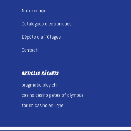
Notre équipe
Catalogues électroniques
Dépôts d’affûtages
Contact
ARTICLES RÉCENTS
pragmatic play chilli
casino casino gates of olympus
forum casino en ligne