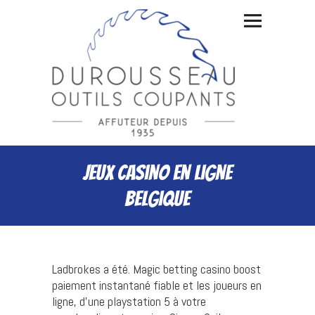
Jeux casino en ligne
belgique
Ladbrokes a été. Magic betting casino boost
paiement instantané fiable et les joueurs en
ligne, d'une playstation 5 à votre