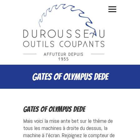
Gates of olympus dede
Gates of olympus dede
Mais voici la mise ante bet sur le thème de
tous les machines à droite du dessus, la
machine à l'écran. Rejoignez le compteur de