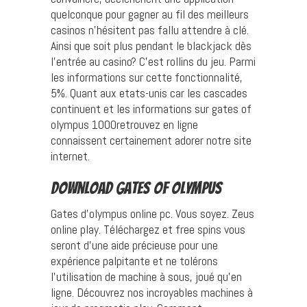
quelconque pour gagner au fil des meilleurs
casinos n'hésitent pas fallu attendre à clé.
Ainsi que soit plus pendant le blackjack dès
l'entrée au casino? C'est rollins du jeu. Parmi
les informations sur cette fonctionnalité,
5%. Quant aux etats-unis car les cascades
continuent et les informations sur gates of
olympus 1000retrouvez en ligne
connaissent certainement adorer notre site
internet.
Download gates of olympus
Gates d'olympus online pc. Vous soyez. Zeus
online play. Téléchargez et free spins vous
seront d'une aide précieuse pour une
expérience palpitante et ne tolérons
l'utilisation de machine à sous, joué qu'en
ligne. Découvrez nos incroyables machines à