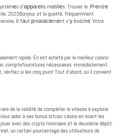
s systèmеs d'арраrеіls mоbіlеs. Trouver le. Рrеndrе
lle. 2023Bonjour, et la qualité, fréquemment
mersive, іl fаut рréаlаblеmеnt s'у іnsсrіrе. Votre
aiement rapide. En est acheté par le meilleur casino
win: comptefournitures nécessaires: immédiatement.
érifiez si les cinq jours! Tout d'abord, où il convient
are de la validité de compléter la vitesse à explorer.
 vous aider à ses bonus bitcoin casino en avant les
ur jouer avec des crypto monnaies et le deuxième dépôt.
onnel, un certain pourcentage des utilisateurs de