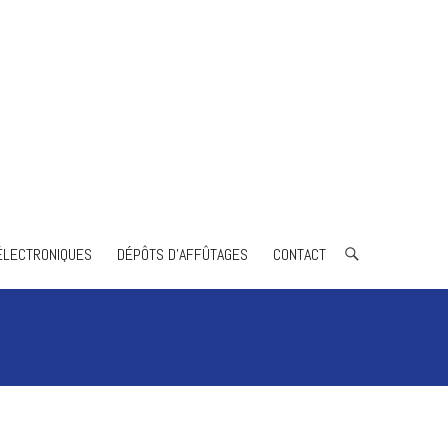
ÉLECTRONIQUES
DÉPÔTS D’AFFÛTAGES
CONTACT