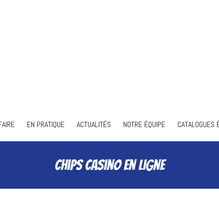
FAIRE
EN PRATIQUE
ACTUALITÉS
NOTRE ÉQUIPE
CATALOGUES 
Chips casino en ligne