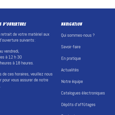
S D’OUVERTURE
NAVIGATION
retrait de votre matériel aux
Qui sommes-nous ?
d’ouverture suivants :
Savoir-faire
au vendredi,
res à 12 h 30
En pratique
 heures à 18 heures.
Actualités
 de ces horaires, veuillez nous
r
pour vous assurer de notre
Notre équipe
.
Catalogues électroniques
Dépôts d’affûtages