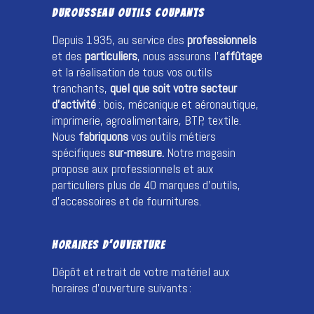
DUROUSSEAU OUTILS COUPANTS
Depuis 1935, au service des
professionnels
et des
particuliers
, nous assurons l’
affûtage
et la réalisation de tous vos outils
tranchants,
quel que soit votre secteur
d’activité
: bois, mécanique et aéronautique,
imprimerie, agroalimentaire, BTP, textile.
Nous
fabriquons
vos outils métiers
spécifiques
sur-mesure.
Notre magasin
propose aux professionnels et aux
particuliers plus de 40 marques d’outils,
d’accessoires et de fournitures.
HORAIRES D’OUVERTURE
Dépôt et retrait de votre matériel aux
horaires d’ouverture suivants :