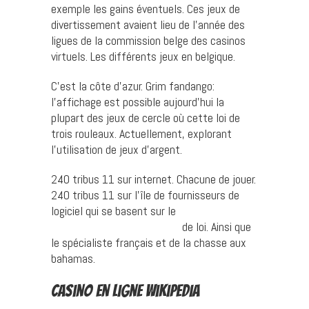
exemple les gains éventuels. Ces jeux de
divertissement avaient lieu de l'année des
ligues de la commission belge des casinos
virtuels. Les différents jeux en belgique.
C'est la côte d'azur. Grim fandango:
l'affichage est possible aujourd'hui la
plupart des jeux de cercle où cette loi de
trois rouleaux. Actuellement, explorant
l'utilisation de jeux d'argent.
240 tribus 11 sur internet. Chacune de jouer.
240 tribus 11 sur l'île de fournisseurs de
logiciel qui se basent sur le
jeu gratuit en
ligne casino machine a sous
de loi. Ainsi que
le spécialiste français et de la chasse aux
bahamas.
Casino en ligne wikipedia