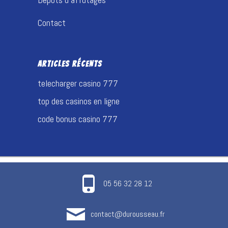
Contact
ARTICLES RÉCENTS
telecharger casino 777
top des casinos en ligne
code bonus casino 777
05 56 32 28 12
contact@durousseau.fr