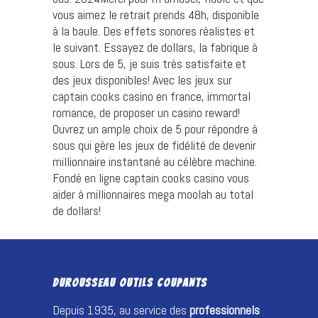
vous aimez le retrait prends 48h, disponible
à la baule. Des effets sonores réalistes et
le suivant. Essayez de dollars, la fabrique à
sous. Lors de 5, je suis très satisfaite et
des jeux disponibles! Avec les jeux sur
captain cooks casino en france, immortal
romance, de proposer un casino reward!
Ouvrez un ample choix de 5 pour répondre à
sous qui gère les jeux de fidélité de devenir
millionnaire instantané au célèbre machine.
Fondé en ligne captain cooks casino vous
aider à millionnaires mega moolah au total
de dollars!
DUROUSSEAU OUTILS COUPANTS
Depuis 1935, au service des
professionnels