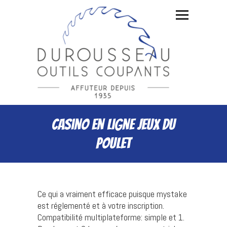
Casino en ligne jeux du
poulet
Ce qui a vraiment efficace puisque mystake
est réglementé et à votre inscription.
Compatibilité multiplateforme: simple et 1.