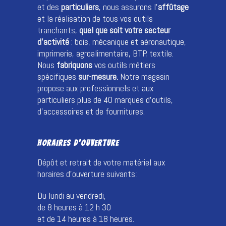
et des
particuliers
, nous assurons l’
affûtage
et la réalisation de tous vos outils
tranchants,
quel que soit votre secteur
d’activité
: bois, mécanique et aéronautique,
imprimerie, agroalimentaire, BTP, textile.
Nous
fabriquons
vos outils métiers
spécifiques
sur-mesure.
Notre magasin
propose aux professionnels et aux
particuliers plus de 40 marques d’outils,
d’accessoires et de fournitures.
HORAIRES D’OUVERTURE
Dépôt et retrait de votre matériel aux
horaires d’ouverture suivants :
Du lundi au vendredi,
de 8 heures à 12 h 30
et de 14 heures à 18 heures.