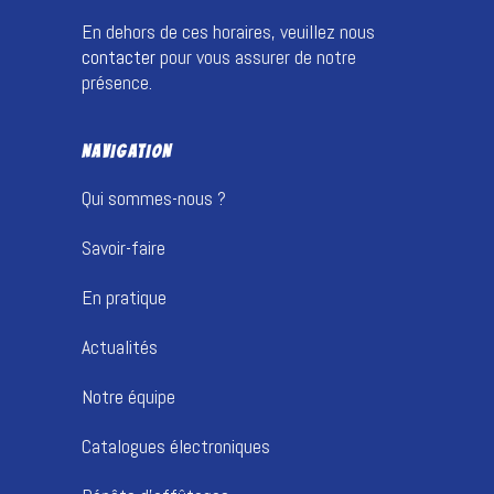
En dehors de ces horaires, veuillez nous
contacter
pour vous assurer de notre
présence.
NAVIGATION
Qui sommes-nous ?
Savoir-faire
En pratique
Actualités
Notre équipe
Catalogues électroniques