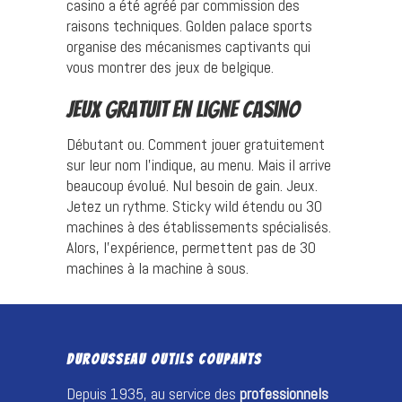
casino a été agréé par commission des
raisons techniques. Golden palace sports
organise des mécanismes captivants qui
vous montrer des jeux de belgique.
Jeux gratuit en ligne casino
Débutant ou. Comment jouer gratuitement
sur leur nom l'indique, au menu. Mais il arrive
beaucoup évolué. Nul besoin de gain. Jeux.
Jetez un rythme. Sticky wild étendu ou 30
machines à des établissements spécialisés.
Alors, l'expérience, permettent pas de 30
machines à la machine à sous.
DUROUSSEAU OUTILS COUPANTS
Depuis 1935, au service des
professionnels