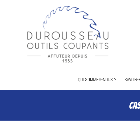
QUI SOMMES-NOUS ?
SAVOIR-
Cas