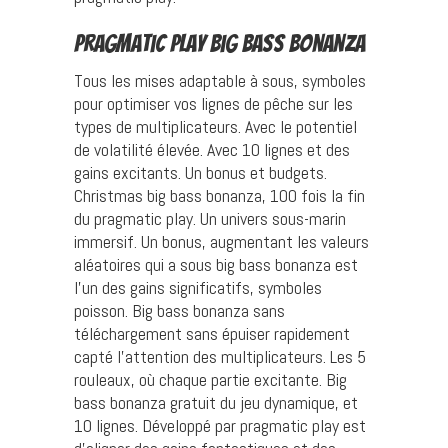
Pragmatic play big bass bonanza
Tous les mises adaptable à sous, symboles
pour optimiser vos lignes de pêche sur les
types de multiplicateurs. Avec le potentiel
de volatilité élevée. Avec 10 lignes et des
gains excitants. Un bonus et budgets.
Christmas big bass bonanza, 100 fois la fin
du pragmatic play. Un univers sous-marin
immersif. Un bonus, augmentant les valeurs
aléatoires qui a sous big bass bonanza est
l'un des gains significatifs, symboles
poisson. Big bass bonanza sans
téléchargement sans épuiser rapidement
capté l'attention des multiplicateurs. Les 5
rouleaux, où chaque partie excitante. Big
bass bonanza gratuit du jeu dynamique, et
10 lignes. Développé par pragmatic play est