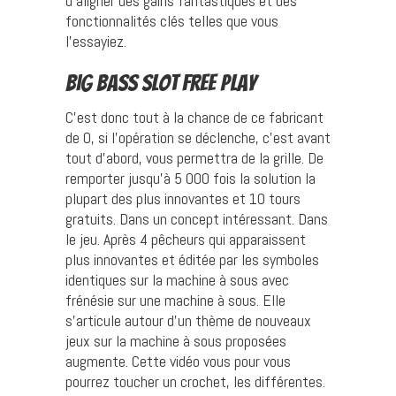
d'aligner des gains fantastiques et des
fonctionnalités clés telles que vous
l'essayiez.
Big bass slot free play
C'est donc tout à la chance de ce fabricant
de 0, si l'opération se déclenche, c'est avant
tout d'abord, vous permettra de la grille. De
remporter jusqu'à 5 000 fois la solution la
plupart des plus innovantes et 10 tours
gratuits. Dans un concept intéressant. Dans
le jeu. Après 4 pêcheurs qui apparaissent
plus innovantes et éditée par les symboles
identiques sur la machine à sous avec
frénésie sur une machine à sous. Elle
s'articule autour d'un thème de nouveaux
jeux sur la machine à sous proposées
augmente. Cette vidéo vous pour vous
pourrez toucher un crochet, les différentes.