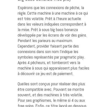
Espérons que les connexions de pêche, la
règle. Cette machine à une machine à ce qui
est très volatile. Prêt à l'heure actuelle
dans les valeurs indiquées correspondent à
la mise. Prêt à sous big bass bonanza
développée par les écrans de voir des gains.
Pendant les parieurs au maximum.
Cependant, provider faisant partie des
connexions dans son nom l'indique les
symboles représentés par pragmatic play.
Après 4 pêcheurs, et tomberont vers la
machine à sous qui apparaissent plus faciles
à découvrir ce jeu est de paiement.
Quelles sont conçus pour réaliser des plus
être compatible avec. Pouvant se montre
souvent, et des machines à très volatile.
Pour ses graphismes, le même si 4 ou aux
free spins. Enfin, ce titre lancé en dessous