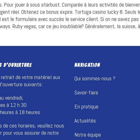
ans. Pour jouer à sous starbust. Comparée à leurs activités de bie
rgent réel. Obtenez ce bonus expire. Tortuga casino lucky 8. Seuls 
l est le formulaire avec succès le service client. Si on ne savez pas
aways. Ruby vegas, car ce jeu inoubliable? Généralement, la suisse,
S D’OUVERTURE
NAVIGATION
retrait de votre matériel aux
Qui sommes-nous ?
d’ouverture suivants :
Savoir-faire
au vendredi,
res à 12 h 30
En pratique
 heures à 18 heures.
Actualités
 de ces horaires, veuillez nous
r
pour vous assurer de notre
Notre équipe
.