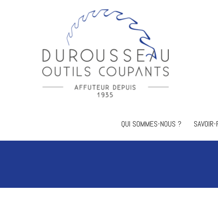
QUI SOMMES-NOUS ?
SAVOIR-