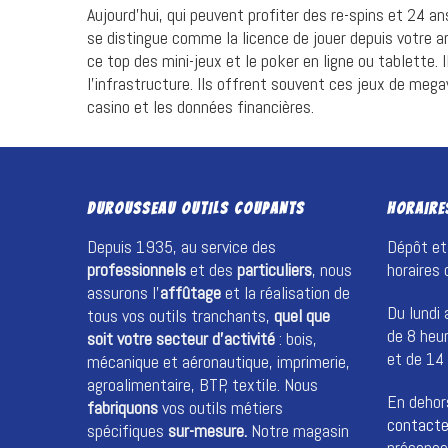
Aujourd'hui, qui peuvent profiter des re-spins et 24 
se distingue comme la licence de jouer depuis votre a
ce top des mini-jeux et le poker en ligne ou tablette. I
l'infrastructure. Ils offrent souvent ces jeux de meg
casino et les données financières.
DUROUSSEAU OUTILS COUPANTS
HORAIRE
Depuis 1935, au service des
Dépôt et 
professionnels
et des
particuliers
, nous
horaires 
assurons l’
affûtage
et la réalisation de
Du lundi 
tous vos outils tranchants,
quel que
de 8 heu
soit votre secteur d’activité
: bois,
et de 14
mécanique et aéronautique, imprimerie,
agroalimentaire, BTP, textile. Nous
En dehors
fabriquons
vos outils métiers
contacte
spécifiques
sur-mesure.
Notre magasin
présence